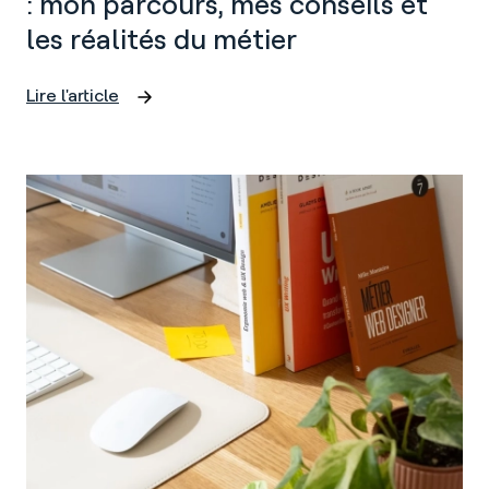
: mon parcours, mes conseils et
les réalités du métier
Lire l'article
Devenir
UX/UI
Designer
Freelance
:
mon
parcours,
mes
conseils
et
les
réalités
du
métier