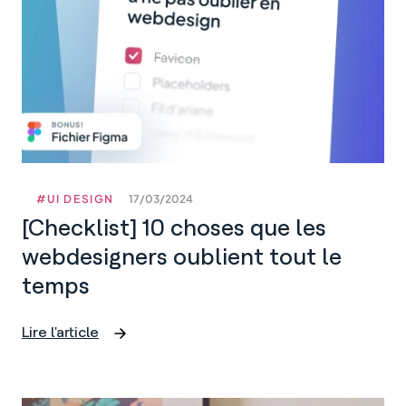
plus
de
clients
#UI DESIGN
17/03/2024
[Checklist] 10 choses que les
webdesigners oublient tout le
temps
Lire l'article
[Checklist]
10
choses
que