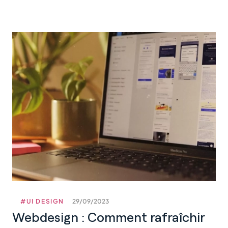
:
6
conseils
pour
créer
la
palette
de
couleurs
idéale
#UI DESIGN
29/09/2023
Webdesign : Comment rafraîchir