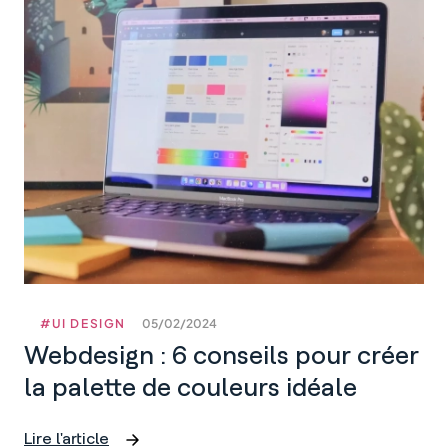
les
webdesigners
oublient
tout
le
temps
#UI DESIGN
05/02/2024
Webdesign : 6 conseils pour créer
la palette de couleurs idéale
Lire l'article
Webdesign