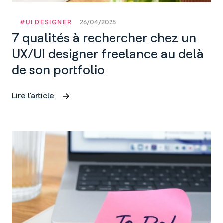
#UI DESIGNER
26/04/2025
7 qualités à rechercher chez un
UX/UI designer freelance au delà
de son portfolio
Lire l'article
7
qualités
à
rechercher
chez
un
UX/UI
designer
freelance
au
delà
de