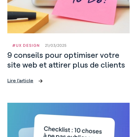
son
portfolio
#UX DESIGN
21/03/2025
9 conseils pour optimiser votre
site web et attirer plus de clients
Lire l'article
9
conseils
pour
optimiser
votre
site
web
et
attirer