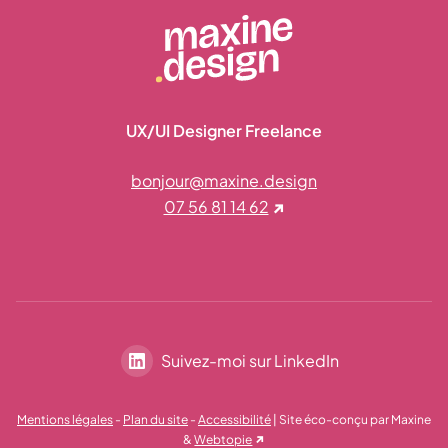
UX/UI Designer Freelance
bonjour@maxine.design
07 56 81 14 62
Suivez-moi sur LinkedIn
linkedin
Mentions légales
-
Plan du site
-
Accessibilité
| Site éco-conçu par Maxine
&
Webtopie