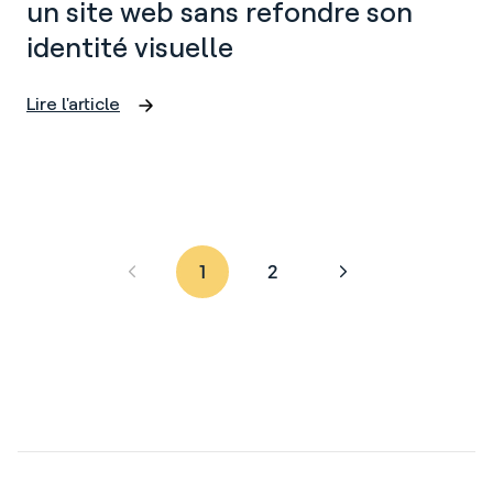
un site web sans refondre son
identité visuelle
Lire l'article
Webdesign
:
Comment
rafraîchir
un
site
web
1
2
sans
Page
Page
refondre
précédente
suivante
son
identité
visuelle