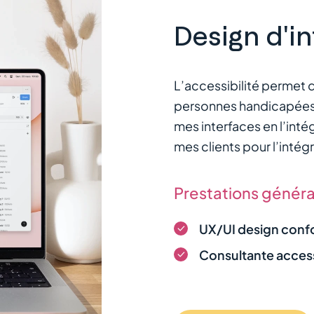
Design d'i
L’accessibilité permet d
personnes handicapées. 
mes interfaces en l’int
mes clients pour l’intégr
Prestations généra
UX/UI design con
Consultante access