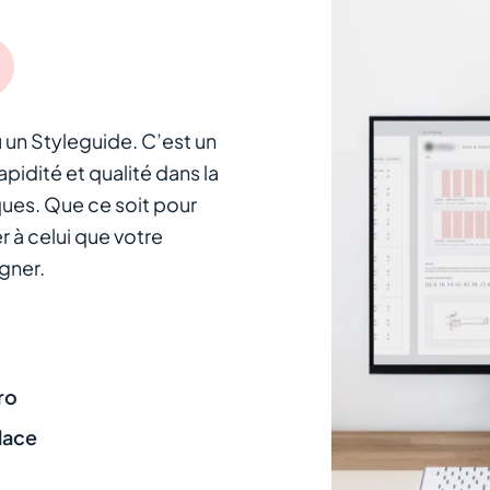
u un Styleguide. C’est un
pidité et qualité dans la
ques. Que ce soit pour
 à celui que votre
agner.
ro
lace