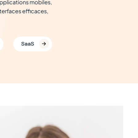
pplications mobiles,
terfaces efficaces,
SaaS